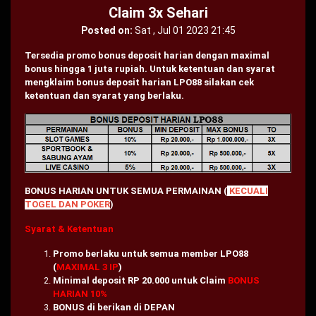
Claim 3x Sehari
Posted on:
Sat , Jul 01 2023 21:45
Tersedia promo bonus deposit harian dengan maximal
bonus hingga 1 juta rupiah. Untuk ketentuan dan syarat
mengklaim bonus deposit harian LPO88 silakan cek
ketentuan dan syarat yang berlaku.
BONUS HARIAN UNTUK SEMUA PERMAINAN (
KECUALI
TOGEL DAN POKER
)
Syarat & Ketentuan
Promo berlaku untuk semua member LPO88
(
MAXIMAL 3 IP
)
Minimal deposit RP 20.000 untuk Claim
BONUS
HARIAN 10%
BONUS di berikan di DEPAN