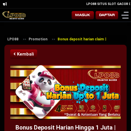
LPO88 SITUS SLOT GACOR DI
Masuk
Daftar
LPO88
Promotion
Bonus deposit harian claim 3x sehari
Kembali
Bonus Deposit Harian Hingga 1 Juta |